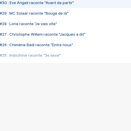
#30 : Eve Angeli raconte "Avant de partir"
#29 : MC Solaar raconte "Bouge de là"
28 : Lorie raconte "Je vais vite"
#27 : Christophe Willem raconte "Jacques a dit"
#26 : Chimène Badi raconte "Entre nous"
#25 : Indochine raconte "3e sexe"
#24 : Zaho raconte "C'est chelou"
#23 : Patrick Bruel raconte "Au café des délices"
#22 : Kyo raconte "Le chemin"
#21 : Nolwenn Leroy raconte "Cassé"
#20 : Patrick Hernandez raconte "Born to be alive"
#19 : Lorie raconte "Près de moi"
#18 : Michael Jones raconte "A nos actes manqués" (avec Jean-Jacque