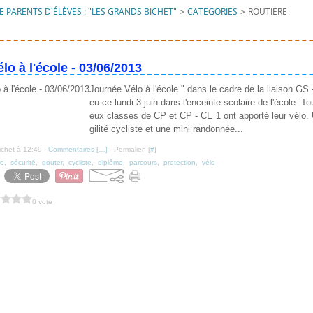
 PARENTS D'ÉLÈVES : "LES GRANDS BICHET"
>
CATEGORIES
>
ROUTIERE
lo à l'école - 03/06/2013
Journée Vélo à l'école " dans le cadre de la liaison GS -
eu ce lundi 3 juin dans l'enceinte scolaire de l'école. T
eux classes de CP et CP - CE 1 ont apporté leur vélo. 
gilité cycliste et une mini randonnée...
ichet à 12:49 -
Commentaires [
…
]
- Permalien [
#
]
re
,
sécurité
,
gouter
,
cycliste
,
diplôme
,
parcours
,
protection
,
vélo
0 vote