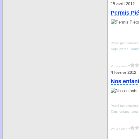
15 avril 2012
Permis Pi
Posté par primaireb
Tags:
piéton
,
routi
Vous aimez ?
4 février 2012
Nos enfant
Posté par primaireb
Tags:
enfant
,
piét
Vous aimez ?