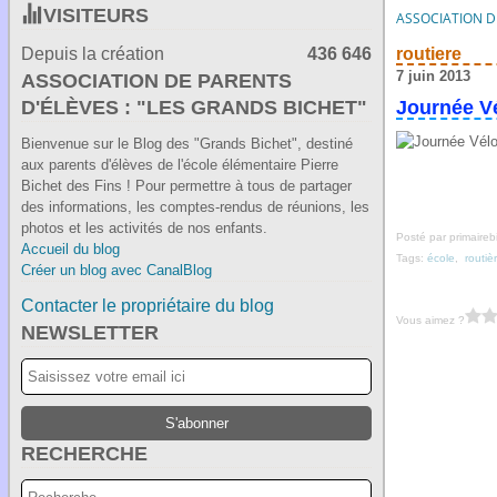
VISITEURS
ASSOCIATION DE
Depuis la création
436 646
routiere
7 juin 2013
ASSOCIATION DE PARENTS
D'ÉLÈVES : "LES GRANDS BICHET"
Journée Vé
Bienvenue sur le Blog des "Grands Bichet", destiné
aux parents d'élèves de l'école élémentaire Pierre
Bichet des Fins ! Pour permettre à tous de partager
des informations, les comptes-rendus de réunions, les
photos et les activités de nos enfants.
Posté par primaireb
Accueil du blog
Tags:
école
,
routiè
Créer un blog avec CanalBlog
Contacter le propriétaire du blog
Vous aimez ?
NEWSLETTER
RECHERCHE