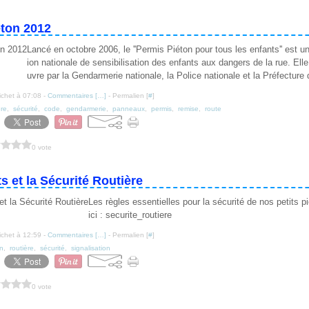
éton 2012
Lancé en octobre 2006, le ''Permis Piéton pour tous les enfants'' est u
ion nationale de sensibilisation des enfants aux dangers de la rue. El
uvre par la Gendarmerie nationale, la Police nationale et la Préfecture d
ichet à 07:08 -
Commentaires [
…
]
- Permalien [
#
]
ère
,
sécurité
,
code
,
gendarmerie
,
panneaux
,
permis
,
remise
,
route
0 vote
s et la Sécurité Routière
Les règles essentielles pour la sécurité de nos petits p
ici : securite_routiere
ichet à 12:59 -
Commentaires [
…
]
- Permalien [
#
]
on
,
routière
,
sécurité
,
signalisation
0 vote