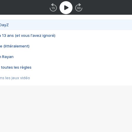
 DayZ
 a 13 ans (et vous l'avez ignoré)
e (littéralement)
im Rayan
 toutes les règles
s les jeux vidéo
us choquant de Rockstar ? - Le scandale BULLY
e plus moche de Steam
du RÊVE tourne au CAUCHEMAR
pendant 8 heures
it… à tort