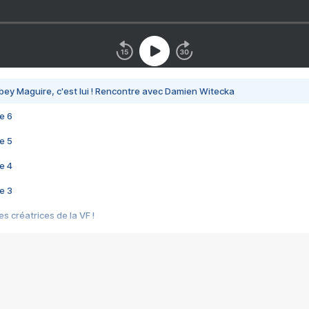
bey Maguire, c'est lui ! Rencontre avec Damien Witecka
e 6
e 5
e 4
e 3
s créatrices de la VF !
e 2
e 1
e Mektoub My Love arrive enfin ! Rencontre avec Shaïn Boumedine et Sal