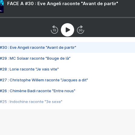
FACE A #30 : Eve Angeli raconte "Avant de partir"
#30 : Eve Angeli raconte "Avant de partir"
#29 : MC Solaar raconte "Bouge de là"
28 : Lorie raconte "Je vais vite"
#27 : Christophe Willem raconte "Jacques a dit"
#26 : Chimène Badi raconte "Entre nous"
#25 : Indochine raconte "3e sexe"
#24 : Zaho raconte "C'est chelou"
#23 : Patrick Bruel raconte "Au café des délices"
#22 : Kyo raconte "Le chemin"