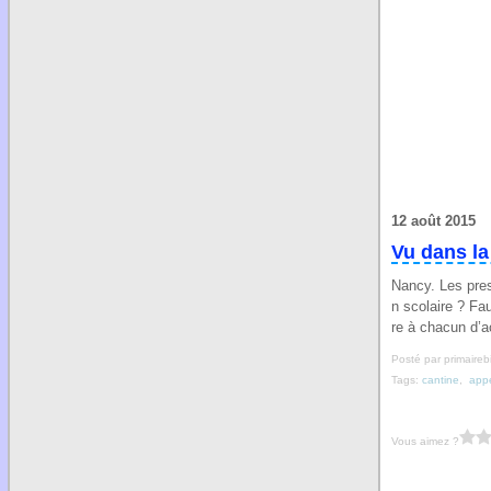
12 août 2015
Vu dans la 
Nancy. Les presc
n scolaire ? Fa
re à chacun d’a
Posté par primaireb
Tags:
cantine
,
app
Vous aimez ?