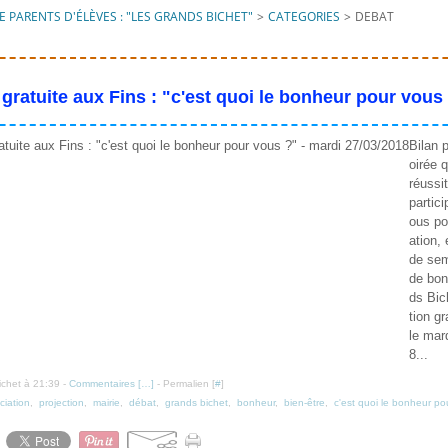
 PARENTS D'ÉLÈVES : "LES GRANDS BICHET"
>
CATEGORIES
>
DEBAT
 gratuite aux Fins : "c'est quoi le bonheur pour vous
Bilan p
oirée q
réussi
partici
ous po
ation, 
de sem
de bon
ds Bich
tion gr
le mar
8...
ichet à 21:39 -
Commentaires [
…
]
- Permalien [
#
]
ciation
,
projection
,
mairie
,
débat
,
grands bichet
,
bonheur
,
bien-être
,
c'est quoi le bonheur po