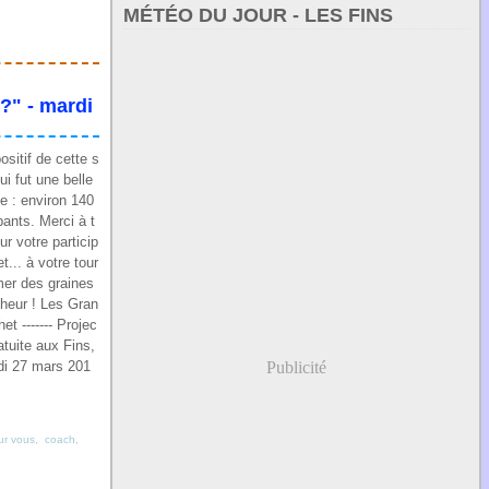
MÉTÉO DU JOUR - LES FINS
 ?" - mardi
ositif de cette s
ui fut une belle
te : environ 140
pants. Merci à t
ur votre particip
et... à votre tour
er des graines
heur ! Les Gran
et ------- Projec
atuite aux Fins,
di 27 mars 201
Publicité
ur vous
,
coach
,