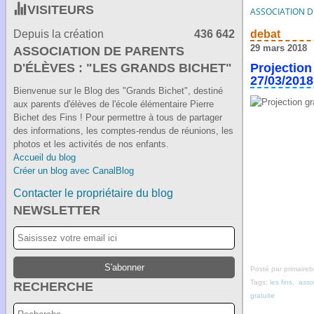
VISITEURS
ASSOCIATION DE
Depuis la création
436 642
debat
29 mars 2018
ASSOCIATION DE PARENTS
D'ÉLÈVES : "LES GRANDS BICHET"
Projection
27/03/2018
Bienvenue sur le Blog des "Grands Bichet", destiné
aux parents d'élèves de l'école élémentaire Pierre
Bichet des Fins ! Pour permettre à tous de partager
des informations, les comptes-rendus de réunions, les
photos et les activités de nos enfants.
Accueil du blog
Créer un blog avec CanalBlog
Contacter le propriétaire du blog
NEWSLETTER
Posté par primaireb
Tags:
les fins
,
asso
RECHERCHE
gratuite