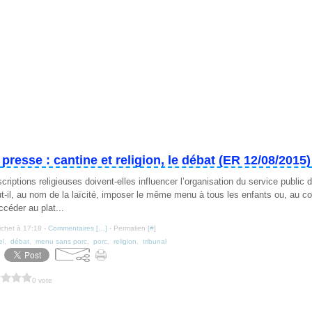
presse : cantine et religion, le débat (ER 12/08/2015)
riptions religieuses doivent-elles influencer l’organisation du service public d
ut-il, au nom de la laïcité, imposer le même menu à tous les enfants ou, au co
ccéder au plat...
ichet à 17:18 -
Commentaires [
…
]
- Permalien [
#
]
el
,
débat
,
menu sans porc
,
porc
,
religion
,
tribunal
0 vote