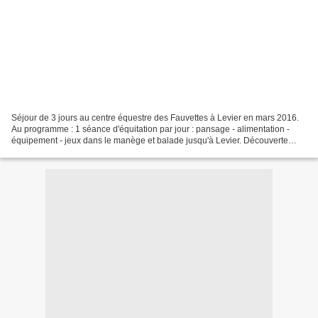
Séjour de 3 jours au centre équestre des Fauvettes à Levier en mars 2016.
Au programme : 1 séance d'équitation par jour : pansage - alimentation -
équipement - jeux dans le manège et balade jusqu'à Levier. Découverte
sensorielle de la forêt - Traces et...