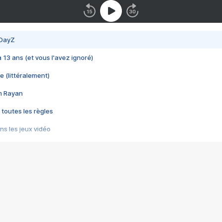
 DayZ
 a 13 ans (et vous l'avez ignoré)
e (littéralement)
im Rayan
 toutes les règles
s les jeux vidéo
us choquant de Rockstar ? - Le scandale BULLY
e plus moche de Steam
du RÊVE tourne au CAUCHEMAR
pendant 8 heures
it… à tort