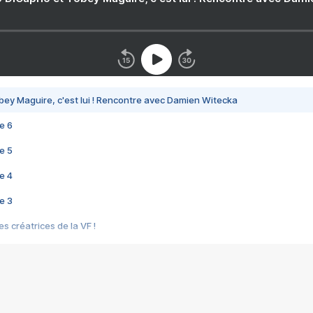
bey Maguire, c'est lui ! Rencontre avec Damien Witecka
e 6
e 5
e 4
e 3
s créatrices de la VF !
e 2
e 1
e Mektoub My Love arrive enfin ! Rencontre avec Shaïn Boumedine et Sal