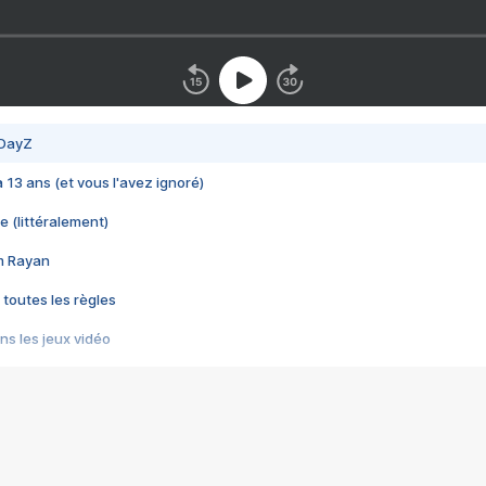
 DayZ
 a 13 ans (et vous l'avez ignoré)
e (littéralement)
im Rayan
 toutes les règles
s les jeux vidéo
us choquant de Rockstar ? - Le scandale BULLY
e plus moche de Steam
du RÊVE tourne au CAUCHEMAR