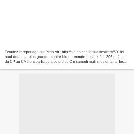
Ecoutez le reportage sur Plein Air : http://pleinair.net/actualites/item/59189-
haut-doubs-la-plus-grande-montre-bio-du-monde-est-aux-fins 206 enfants
du CP au CM2 ont participé à ce projet. C e samedi matin, les enfants, les
enseignants et les parents...