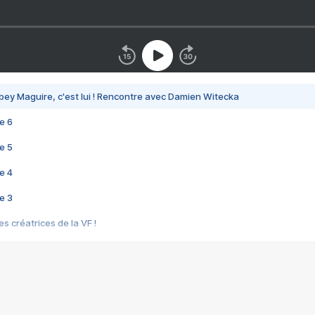
bey Maguire, c'est lui ! Rencontre avec Damien Witecka
e 6
e 5
e 4
e 3
s créatrices de la VF !
e 2
e 1
e Mektoub My Love arrive enfin ! Rencontre avec Shaïn Boumedine et Sal