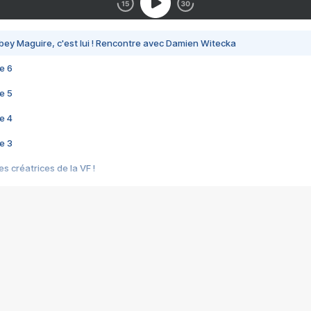
bey Maguire, c'est lui ! Rencontre avec Damien Witecka
e 6
e 5
e 4
e 3
s créatrices de la VF !
e 2
e 1
e Mektoub My Love arrive enfin ! Rencontre avec Shaïn Boumedine et Sal
i : après Toni en famille
elle réalise le bouleversant Dites lui que je l'aime