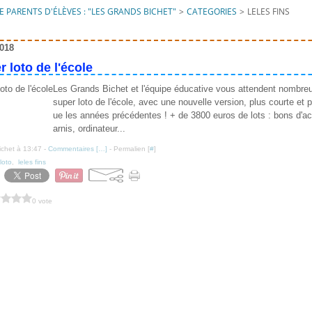
 PARENTS D'ÉLÈVES : "LES GRANDS BICHET"
>
CATEGORIES
>
LELES FINS
018
 loto de l'école
Les Grands Bichet et l'équipe éducative vous attendent nombre
super loto de l'école, avec une nouvelle version, plus courte et
ue les années précédentes ! + de 3800 euros de lots : bons d'ac
arnis, ordinateur...
ichet à 13:47 -
Commentaires [
…
]
- Permalien [
#
]
loto
,
leles fins
0 vote