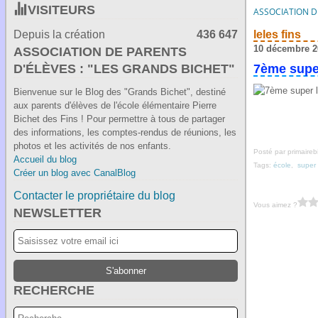
VISITEURS
ASSOCIATION DE
Depuis la création
436 647
leles fins
10 décembre 2
ASSOCIATION DE PARENTS
D'ÉLÈVES : "LES GRANDS BICHET"
7ème super
Bienvenue sur le Blog des "Grands Bichet", destiné
aux parents d'élèves de l'école élémentaire Pierre
Bichet des Fins ! Pour permettre à tous de partager
des informations, les comptes-rendus de réunions, les
photos et les activités de nos enfants.
Posté par primaireb
Accueil du blog
Tags:
école
,
super 
Créer un blog avec CanalBlog
Contacter le propriétaire du blog
Vous aimez ?
NEWSLETTER
RECHERCHE