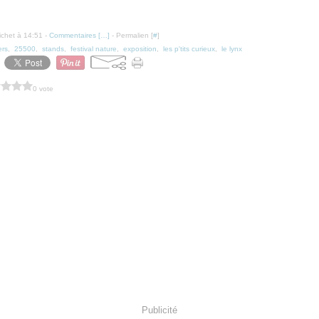
ichet à 14:51 -
Commentaires [
…
]
- Permalien [
#
]
ers
,
25500
,
stands
,
festival nature
,
exposition
,
les p'tits curieux
,
le lynx
0 vote
Publicité