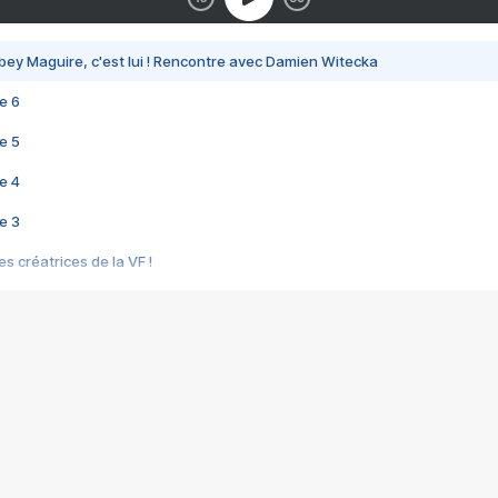
bey Maguire, c'est lui ! Rencontre avec Damien Witecka
e 6
e 5
e 4
e 3
s créatrices de la VF !
e 2
e 1
e Mektoub My Love arrive enfin ! Rencontre avec Shaïn Boumedine et Sal
i : après Toni en famille
elle réalise le bouleversant Dites lui que je l'aime