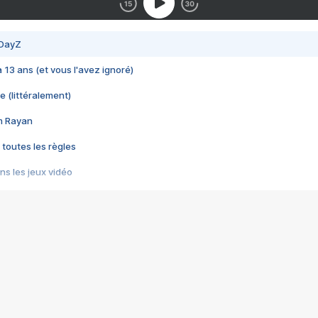
 DayZ
 a 13 ans (et vous l'avez ignoré)
e (littéralement)
im Rayan
 toutes les règles
s les jeux vidéo
us choquant de Rockstar ? - Le scandale BULLY
e plus moche de Steam
du RÊVE tourne au CAUCHEMAR
pendant 8 heures
it… à tort