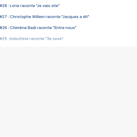
28 : Lorie raconte "Je vais vite"
#27 : Christophe Willem raconte "Jacques a dit"
#26 : Chimène Badi raconte "Entre nous"
#25 : Indochine raconte "3e sexe"
#24 : Zaho raconte "C'est chelou"
#23 : Patrick Bruel raconte "Au café des délices"
#22 : Kyo raconte "Le chemin"
#21 : Nolwenn Leroy raconte "Cassé"
#20 : Patrick Hernandez raconte "Born to be alive"
#19 : Lorie raconte "Près de moi"
#18 : Michael Jones raconte "A nos actes manqués" (avec Jean-Jacque
#17 : Khaled raconte "Aïcha"