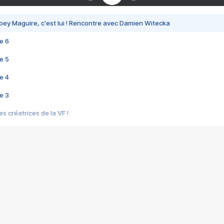
bey Maguire, c'est lui ! Rencontre avec Damien Witecka
e 6
e 5
e 4
e 3
s créatrices de la VF !
e 2
e 1
e Mektoub My Love arrive enfin ! Rencontre avec Shaïn Boumedine et Sal
i : après Toni en famille
elle réalise le bouleversant Dites lui que je l'aime
ais ! Rencontre autour de Vie privée de Rebecca Zlotowski