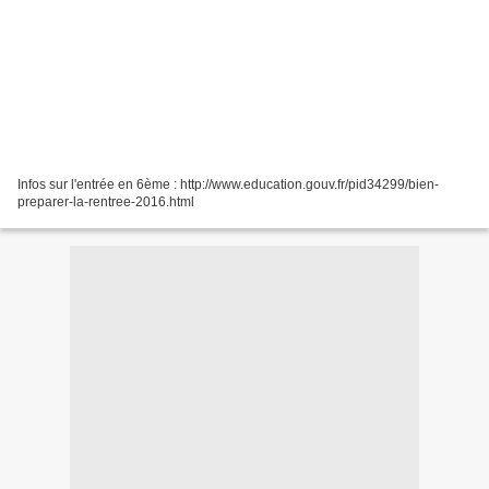
Infos sur l'entrée en 6ème : http://www.education.gouv.fr/pid34299/bien-
preparer-la-rentree-2016.html