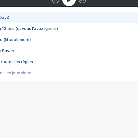
 DayZ
 a 13 ans (et vous l'avez ignoré)
e (littéralement)
im Rayan
 toutes les règles
s les jeux vidéo
us choquant de Rockstar ? - Le scandale BULLY
e plus moche de Steam
du RÊVE tourne au CAUCHEMAR
pendant 8 heures
it… à tort