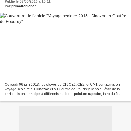
Publié le 07/06/2013 à 16:11
Par
primairebichet
Ce jeudi 06 juin 2013, les élèves de CP, CE1, CE2, et CM1 sont partis en
voyage scolaire au Dinozoo et au Gouffre de Poudrey, le soleil était de la
partie ! Ils ont participé à différents ateliers : peinture rupestre, faire du feu
sans allumette ni briquet,...