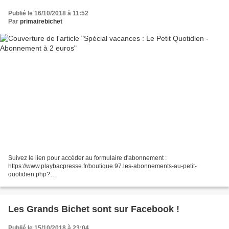
Publié le 16/10/2018 à 11:52
Par
primairebichet
Suivez le lien pour accéder au formulaire d'abonnement :
https://www.playbacpresse.fr/boutique.97.les-abonnements-au-petit-
quotidien.php?
utm_source=emailing_petitesvacances_toussaint2018&utm_medium=email
&utm_campaign=emailing_petitesvacances_10_2018&...
Les Grands Bichet sont sur Facebook !
Publié le 15/10/2018 à 23:04