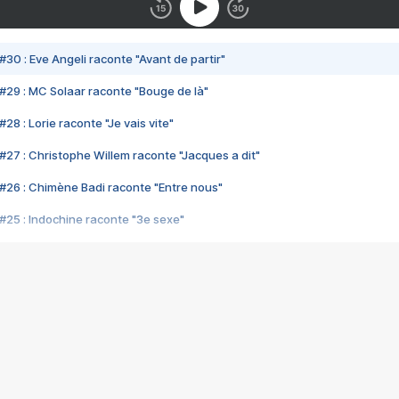
#30 : Eve Angeli raconte "Avant de partir"
#29 : MC Solaar raconte "Bouge de là"
28 : Lorie raconte "Je vais vite"
#27 : Christophe Willem raconte "Jacques a dit"
#26 : Chimène Badi raconte "Entre nous"
#25 : Indochine raconte "3e sexe"
#24 : Zaho raconte "C'est chelou"
#23 : Patrick Bruel raconte "Au café des délices"
#22 : Kyo raconte "Le chemin"
#21 : Nolwenn Leroy raconte "Cassé"
#20 : Patrick Hernandez raconte "Born to be alive"