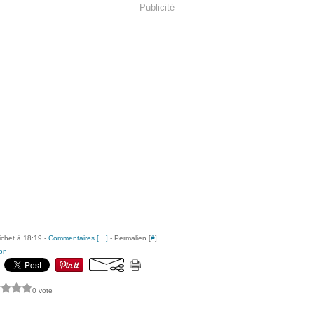
Publicité
ichet à 18:19 -
Commentaires [
…
]
- Permalien [
#
]
on
0 vote