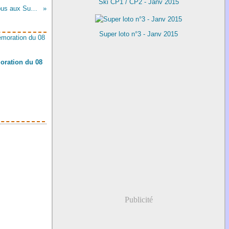
Ski CP1 / CP2 - Janv 2015
Mise à jour 5 - Demande de parents : création d'un arrêt de bus aux Suchaux (fromagerie)
Super loto n°3 - Janv 2015
ration du 08
Publicité