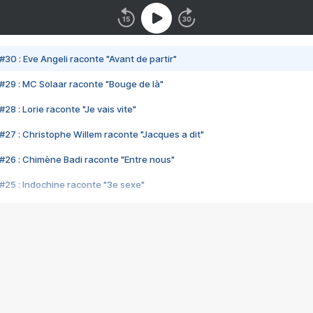
#30 : Eve Angeli raconte "Avant de partir"
#29 : MC Solaar raconte "Bouge de là"
28 : Lorie raconte "Je vais vite"
#27 : Christophe Willem raconte "Jacques a dit"
#26 : Chimène Badi raconte "Entre nous"
#25 : Indochine raconte "3e sexe"
#24 : Zaho raconte "C'est chelou"
#23 : Patrick Bruel raconte "Au café des délices"
#22 : Kyo raconte "Le chemin"
#21 : Nolwenn Leroy raconte "Cassé"
#20 : Patrick Hernandez raconte "Born to be alive"