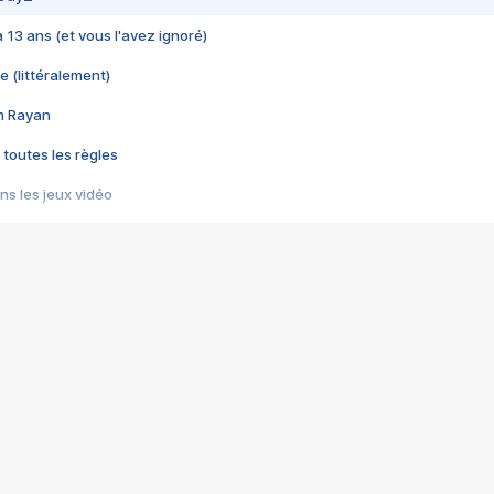
 a 13 ans (et vous l'avez ignoré)
e (littéralement)
im Rayan
 toutes les règles
s les jeux vidéo
us choquant de Rockstar ? - Le scandale BULLY
e plus moche de Steam
du RÊVE tourne au CAUCHEMAR
pendant 8 heures
it… à tort
umiliés par un jeu vidéo
ire - Final Fantasy 8