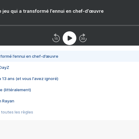
e jeu qui a transformé l’ennui en chef-d’œuvre
nsformé l’ennui en chef-d’œuvre
 DayZ
 a 13 ans (et vous l'avez ignoré)
e (littéralement)
im Rayan
 toutes les règles
s les jeux vidéo
us choquant de Rockstar ? - Le scandale BULLY