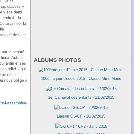
ssemblée
s nos classes »
e visite dans
 endroit : la
Cette année, la
lle
manqué de faire
 par la beauté
 lieux. Autant
ALBUMS PHOTOS
du jardin et ses
en relief « qui
roit où les
100ème jour d'école 2015 - Classe Mme Maire
qui nous oblige à
1er Carnaval des enfants - 21/02/2015
site-l-assemblee-
Liaison GS/CP - 20/02/2015