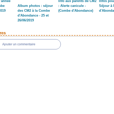
d'année
Info aux parents de CM2
Infos pou
mbe
Album photos : séjour
: Alerte canicule -
Séjour à
2019
des CM2 à la Combe
(Combe d'Abondance)
d'Abonda
d'Abondance - 25 et
26/06/2019
res
Ajouter un commentaire