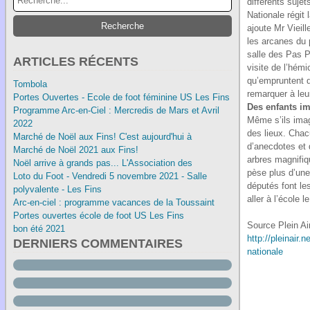
différents sujet
Nationale régit 
ajoute Mr Vieil
les arcanes du 
salle des Pas P
ARTICLES RÉCENTS
visite de l’hémi
qu’empruntent 
Tombola
remarquer à leu
Portes Ouvertes - Ecole de foot féminine US Les Fins
Des enfants i
Programme Arc-en-Ciel : Mercredis de Mars et Avril
Même s’ils imag
2022
des lieux. Chac
Marché de Noël aux Fins! C'est aujourd'hui à
d’anecdotes et 
Marché de Noël 2021 aux Fins!
arbres magnifiq
Noël arrive à grands pas... L'Association des
pèse plus d’une 
Loto du Foot - Vendredi 5 novembre 2021 - Salle
députés font les
polyvalente - Les Fins
aller à l’école 
Arc-en-ciel : programme vacances de la Toussaint
Portes ouvertes école de foot US Les Fins
Source Plein Ai
bon été 2021
http://pleinair.
DERNIERS COMMENTAIRES
nationale