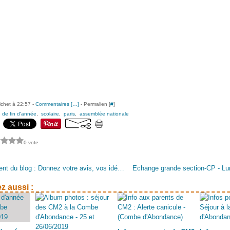
ichet à 22:57 -
Commentaires [
…
]
- Permalien [
#
]
 de fin d'année
,
scolaire
,
paris
,
assemblée nationale
0 vote
Fonctionnement du blog : Donnez votre avis, vos idées !
z aussi :