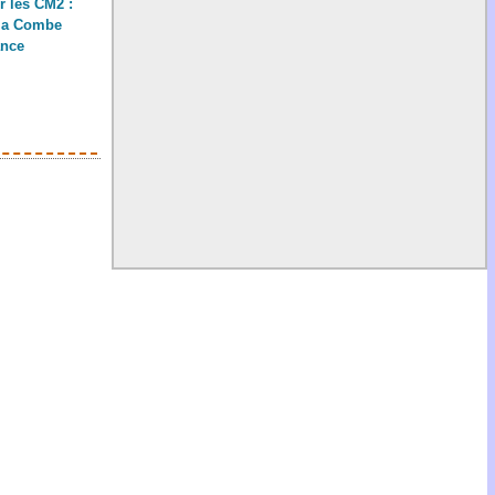
r les CM2 :
 la Combe
nce