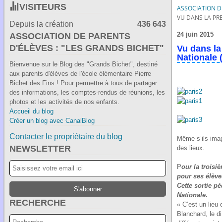
VISITEURS
ASSOCIATION DE
VU DANS LA PRE
Depuis la création
436 643
24 juin 2015
ASSOCIATION DE PARENTS
D'ÉLÈVES : "LES GRANDS BICHET"
Vu dans la
Nationale 
Bienvenue sur le Blog des "Grands Bichet", destiné
aux parents d'élèves de l'école élémentaire Pierre
Bichet des Fins ! Pour permettre à tous de partager
des informations, les comptes-rendus de réunions, les
photos et les activités de nos enfants.
Accueil du blog
Créer un blog avec CanalBlog
Contacter le propriétaire du blog
Même s’ils imag
NEWSLETTER
des lieux.
P
our la troisi
pour ses élève
Cette sortie p
Nationale.
RECHERCHE
« C’est un lieu
Blanchard, le d