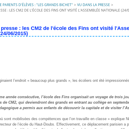
 PARENTS D'ÉLÈVES : "LES GRANDS BICHET"
>
VU DANS LA PRESSE
>
SSE : LES CM2 DE L'ÉCOLE DES FINS ONT VISITÉ L'ASSEMBLÉE NATIONALE (24/
 presse : les CM2 de l'école des Fins ont visité l'As
(24/06/2015)
inaient l’endroit « beaucoup plus grands », les écoliers ont été impressionnés
ème année consécutive, l’école des Fins organisait un voyage de trois jo
s de CM2, qui deviendront des grands en entrant au collège en septemb
édagogique a permis aux enfants de découvrir la capitale et de visiter l’
 où sont mobilisées des compétences que l’on travaille en classe » explique Ni
irecteur de l’école du Haut-Doubs. Effectivement, ce déplacement parisien a 