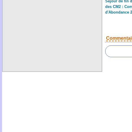
Séjour de fin 
des CM2 : Co
d'Abondance 
Commentai