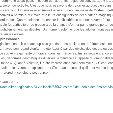
s comme le débat public, l’écoute de l’autre, les règles collectives, ... . « l’A
la vie en collectivité. C’est que nous essayons de travailler au quotidien dan
le-Blanchard. Organisée avec Annie Genevard, députée maire de Morteau, cett
pouvoir a permis aux élèves et à leurs enseignants de découvrir ce magnifique
erdus, des Quatre colonnes ou encore la bibliothèque se sont ouverts à eux. 
cycle fut particulière. Le groupe a eu la chance d’entrer par la grande porte, ce
quotidiennement les députés. Un moment solennel que les adultes n’ont pas 
rs jeunes élèves.
mpressionnés
inaient l’endroit « beaucoup plus grands », les écoliers ont été impressionnés
un, avec son regard d’enfant, a été fasciné par des objets, des décors ou des
de souvenirs qui resteront graver dans les mémoires. Iris se souvient encore 
ues, de formes géométriques diverses. Amandine se rappelle du grand tableau 
tonne ». Quant à Valentin, il a été impressionné par l’hémicycle. « C’est l’end
 voix et les votent » explique-t-il. « C’est sans doute ici qu’ils ont voté la loi 
le mercredi » conclut le petit garçon.
r 24/06/2015 :
net/actualites-regionales/23-vie-locale/57567-les-cm2-de-l-ecole-des-fins-ont-vi