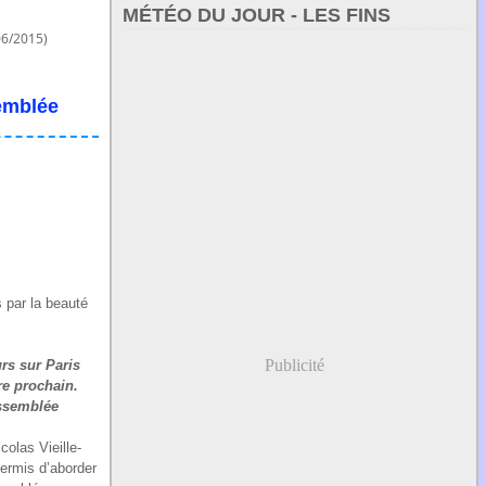
MÉTÉO DU JOUR - LES FINS
06/2015)
semblée
 par la beauté
Publicité
urs sur Paris
re prochain.
Assemblée
colas Vieille-
permis d’aborder