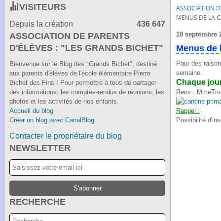
VISITEURS
ASSOCIATION DE
MENUS DE LA C
Depuis la création
436 647
10 septembre 
ASSOCIATION DE PARENTS
D'ÉLÈVES : "LES GRANDS BICHET"
Menus de l
Pour des raiso
Bienvenue sur le Blog des "Grands Bichet", destiné
semaine.
aux parents d'élèves de l'école élémentaire Pierre
Chaque jour,
Bichet des Fins ! Pour permettre à tous de partager
des informations, les comptes-rendus de réunions, les
Rens :
MmeTru
photos et les activités de nos enfants.
Accueil du blog
Rappel :
Créer un blog avec CanalBlog
P
ossibilité d'i
Contacter le propriétaire du blog
NEWSLETTER
RECHERCHE