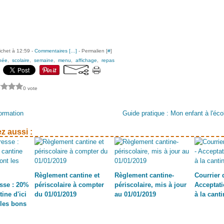
ichet à 12:59 -
Commentaires [
…
]
- Permalien [
#
]
née
,
scolaire
,
semaine
,
menu
,
affichage
,
repas
0 vote
ormation
Guide pratique : Mon enfant à l'éc
z aussi :
Règlement cantine et
Règlement cantine-
Courrier 
sse : 20%
périscolaire à compter
périscolaire, mis à jour
Acceptati
tine d'ici
du 01/01/2019
au 01/01/2019
à la canti
 les bons