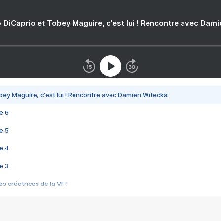
 DiCaprio et Tobey Maguire, c'est lui ! Rencontre avec Dam
bey Maguire, c'est lui ! Rencontre avec Damien Witecka
e 6
e 5
e 4
e 3
s créatrices de la VF !
e 2
e 1