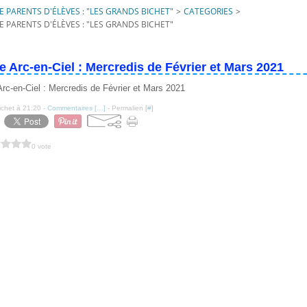
 PARENTS D'ÉLÈVES : "LES GRANDS BICHET"
>
CATEGORIES
>
 PARENTS D'ÉLÈVES : "LES GRANDS BICHET"
Arc-en-Ciel : Mercredis de Février et Mars 2021
ichet à 21:20 -
Commentaires [
…
]
- Permalien [
#
]
0 vote