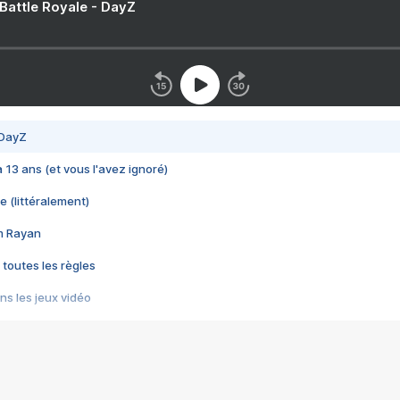
 Battle Royale - DayZ
 DayZ
 a 13 ans (et vous l'avez ignoré)
e (littéralement)
im Rayan
 toutes les règles
s les jeux vidéo
us choquant de Rockstar ? - Le scandale BULLY
e plus moche de Steam
du RÊVE tourne au CAUCHEMAR