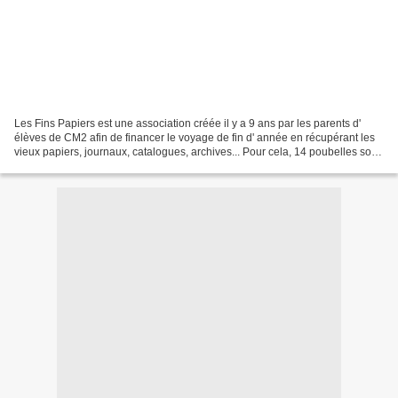
Les Fins Papiers est une association créée il y a 9 ans par les parents d'
élèves de CM2 afin de financer le voyage de fin d' année en récupérant les
vieux papiers, journaux, catalogues, archives... Pour cela, 14 poubelles sont
réparties sur 11 points...