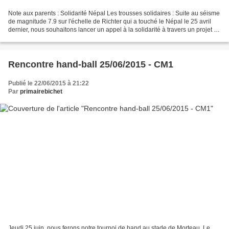
Note aux parents : Solidarité Népal Les trousses solidaires : Suite au séisme
de magnitude 7.9 sur l'échelle de Richter qui a touché le Népal le 25 avril
dernier, nous souhaitons lancer un appel à la solidarité à travers un projet de
"trousses solidaires"...
Rencontre hand-ball 25/06/2015 - CM1
Publié le 22/06/2015 à 21:22
Par
primairebichet
Jeudi 25 juin, nous ferons notre tournoi de hand au stade de Morteau. Le