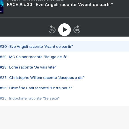
FACE A #30 : Eve Angeli raconte "Avant de partir"
#30 : Eve Angeli raconte "Avant de partir"
#29 : MC Solaar raconte "Bouge de là"
28 : Lorie raconte "Je vais vite"
#27 : Christophe Willem raconte "Jacques a dit"
#26 : Chimène Badi raconte "Entre nous"
#25 : Indochine raconte "3e sexe"
#24 : Zaho raconte "C'est chelou"
#23 : Patrick Bruel raconte "Au café des délices"