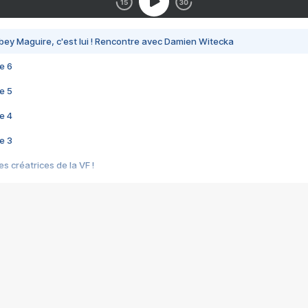
bey Maguire, c'est lui ! Rencontre avec Damien Witecka
e 6
e 5
e 4
e 3
s créatrices de la VF !
e 2
e 1
e Mektoub My Love arrive enfin ! Rencontre avec Shaïn Boumedine et Sal
i : après Toni en famille
elle réalise le bouleversant Dites lui que je l'aime