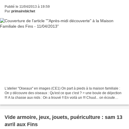
Publié le 11/04/2013 à 19:59
Par
primairebichet
L'atelier "Oiseaux" en images (CE1) On part à pieds à la maison familiale :
On y découvre des oiseaux : Qu'est ce que c'est ? > une boule de déjection
!!! A la chasse aux nids : On a trouvé !! En voilà un !!! Chuut... on écoute
attentivement ! Nos oiseaux...
Vide armoire, jeux, jouets, puériculture : sam 13
avril aux Fins