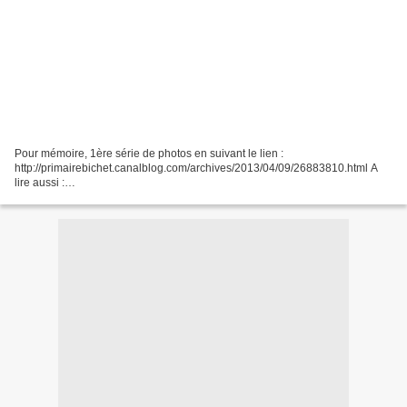
Pour mémoire, 1ère série de photos en suivant le lien :
http://primairebichet.canalblog.com/archives/2013/04/09/26883810.html A
lire aussi :
http://primairebichet.canalblog.com/archives/2013/03/08/26597123.html